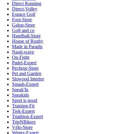
Direct Running
Direct-Volley
Espace Golf
Foot-Store
Galop-Store
Golf and co
Handball-Store
House of Rugby
Made in Paradis
Nauti-wave
On-Fight
Padel-Expert
Pecheur-Store
Pet and Garden
Slowood Interior
Smash-Expert
Sneak'In
Sneakids
Sport is good
Training-Fit
Trek-Expert
Triathlon-Expert
TripNBikers
Vélo-Store
Winter-Expert