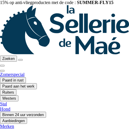
15% op anti-vliegproducten met de code :
SUMMER-FLY15
Zoeken
Zomerspecial
Paard in rust
Paard aan het werk
Ruiters
Westers
Stal
Hond
Binnen 24 uur verzonden
Aanbiedingen
Merken