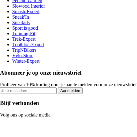
Pet and Garden
Slowood Interior
Smash-Expert
Sneak'In
Sneakids
Sport is good
Training-Fit
Trek-Expert
Triathlon-Expert
TripNBikers
Vélo-Store
Winter-Expert
Abonneer je op onze nieuwsbrief
Profiteer van 10% korting door je aan te melden voor onze nieuwsbrief
Aanmelden
Blijf verbonden
Volg ons op sociale media