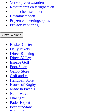
Verkoopvoorwaarden
Retourneren en terugbetalen
Juridische disclaimer
Betaalmethoden
Prijzen en leveringsopties
Privacy verklaring
Onze winkels
Basket-Center
Daily Bikers
Direct Running
Direct-Volley
Espace Golf
Foot-Store
Galop-Store
Golf and co
Handball-Store
House of Rugby
Made in Paradis
Nauti-wave
On-Fight
Padel-Expert
Pecheur-Store