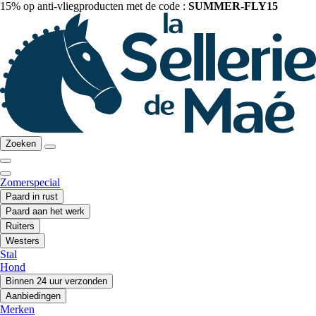
15% op anti-vliegproducten met de code :
SUMMER-FLY15
Zoeken
Zomerspecial
Paard in rust
Paard aan het werk
Ruiters
Westers
Stal
Hond
Binnen 24 uur verzonden
Aanbiedingen
Merken