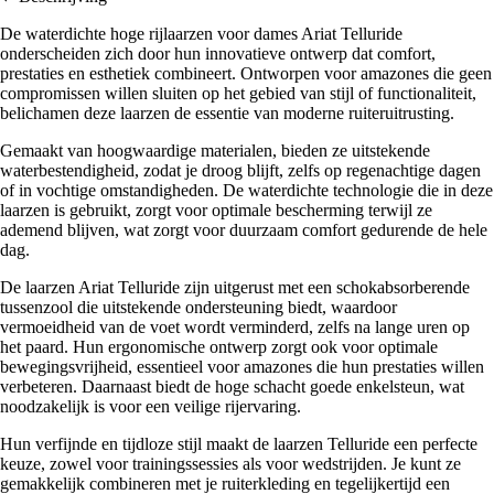
De waterdichte hoge rijlaarzen voor dames Ariat Telluride
onderscheiden zich door hun innovatieve ontwerp dat comfort,
prestaties en esthetiek combineert. Ontworpen voor amazones die geen
compromissen willen sluiten op het gebied van stijl of functionaliteit,
belichamen deze laarzen de essentie van moderne ruiteruitrusting.
Gemaakt van hoogwaardige materialen, bieden ze uitstekende
waterbestendigheid, zodat je droog blijft, zelfs op regenachtige dagen
of in vochtige omstandigheden. De waterdichte technologie die in deze
laarzen is gebruikt, zorgt voor optimale bescherming terwijl ze
ademend blijven, wat zorgt voor duurzaam comfort gedurende de hele
dag.
De laarzen Ariat Telluride zijn uitgerust met een schokabsorberende
tussenzool die uitstekende ondersteuning biedt, waardoor
vermoeidheid van de voet wordt verminderd, zelfs na lange uren op
het paard. Hun ergonomische ontwerp zorgt ook voor optimale
bewegingsvrijheid, essentieel voor amazones die hun prestaties willen
verbeteren. Daarnaast biedt de hoge schacht goede enkelsteun, wat
noodzakelijk is voor een veilige rijervaring.
Hun verfijnde en tijdloze stijl maakt de laarzen Telluride een perfecte
keuze, zowel voor trainingssessies als voor wedstrijden. Je kunt ze
gemakkelijk combineren met je ruiterkleding en tegelijkertijd een