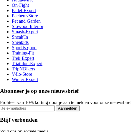
On-Fight
Padel-Expert
Pecheur-Store
Pet and Garden
Slowood Interior
Smash-Expert
Sneak'In
Sneakids
Sport is good
Training-Fit
Trek-Expert
Triathlon-Expert
TripNBikers
Vélo-Store
Winter-Expert
Abonneer je op onze nieuwsbrief
Profiteer van 10% korting door je aan te melden voor onze nieuwsbrief
Aanmelden
Blijf verbonden
Volg ons op sociale media