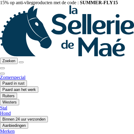
15% op anti-vliegproducten met de code :
SUMMER-FLY15
Zoeken
Zomerspecial
Paard in rust
Paard aan het werk
Ruiters
Westers
Stal
Hond
Binnen 24 uur verzonden
Aanbiedingen
Merken