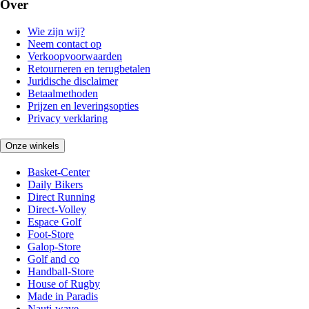
Over
Wie zijn wij?
Neem contact op
Verkoopvoorwaarden
Retourneren en terugbetalen
Juridische disclaimer
Betaalmethoden
Prijzen en leveringsopties
Privacy verklaring
Onze winkels
Basket-Center
Daily Bikers
Direct Running
Direct-Volley
Espace Golf
Foot-Store
Galop-Store
Golf and co
Handball-Store
House of Rugby
Made in Paradis
Nauti-wave