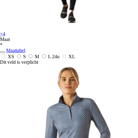
+4
Maat
*
Maattabel
XS
S
M
L
24u
XL
Dit veld is verplicht