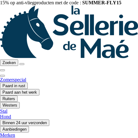
15% op anti-vliegproducten met de code :
SUMMER-FLY15
Zoeken
Zomerspecial
Paard in rust
Paard aan het werk
Ruiters
Westers
Stal
Hond
Binnen 24 uur verzonden
Aanbiedingen
Merken