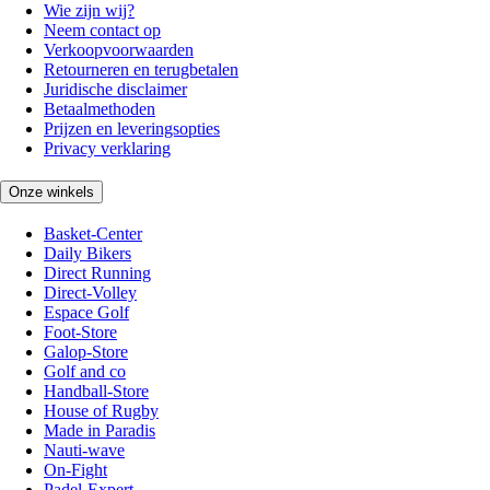
Wie zijn wij?
Neem contact op
Verkoopvoorwaarden
Retourneren en terugbetalen
Juridische disclaimer
Betaalmethoden
Prijzen en leveringsopties
Privacy verklaring
Onze winkels
Basket-Center
Daily Bikers
Direct Running
Direct-Volley
Espace Golf
Foot-Store
Galop-Store
Golf and co
Handball-Store
House of Rugby
Made in Paradis
Nauti-wave
On-Fight
Padel-Expert