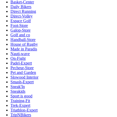
Basket-Center
Daily Bikers
Direct Running
Direct-Volley
Espace Golf
Foot-Store
Galop-Store
Golf and co
Handball-Store
House of Rugby
Made in Paradis
Nauti-wave
On-Fight
Padel-Expert
Pecheur-Store
Pet and Garden
Slowood Interior
Smash-Expert
Sneak'In
Sneakids
Sport is good
Training-Fit
Trek-Expert
Triathlon-Expert
TripNBikers