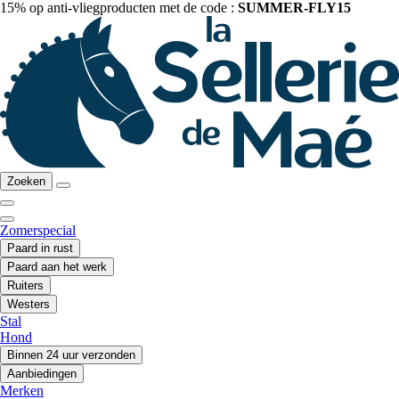
15% op anti-vliegproducten met de code :
SUMMER-FLY15
Zoeken
Zomerspecial
Paard in rust
Paard aan het werk
Ruiters
Westers
Stal
Hond
Binnen 24 uur verzonden
Aanbiedingen
Merken