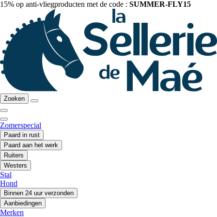
15% op anti-vliegproducten met de code :
SUMMER-FLY15
Zoeken
Zomerspecial
Paard in rust
Paard aan het werk
Ruiters
Westers
Stal
Hond
Binnen 24 uur verzonden
Aanbiedingen
Merken