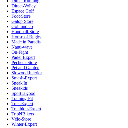
Direct Running
Direct-Volley
Espace Golf
Foot-Store
Galop-Store
Golf and co
Handball-Store
House of Rugby
Made in Paradis
Nauti-wave
On-Fight
Padel-Expert
Pecheur-Store
Pet and Garden
Slowood Interior
Smash-Expert
Sneak'In
Sneakids
Sport is good
Training-Fit
Trek-Expert
Triathlon-Expert
TripNBikers
Vélo-Store
Winter-Expert