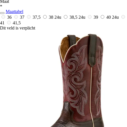
Maat
*
Maattabel
36
37
37,5
38
24u
38,5
24u
39
40
24u
41
41,5
Dit veld is verplicht