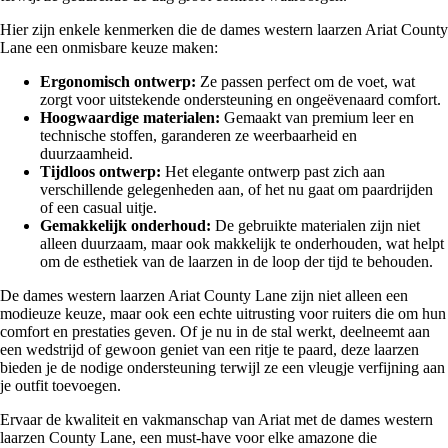
Hier zijn enkele kenmerken die de dames western laarzen Ariat County
Lane een onmisbare keuze maken:
Ergonomisch ontwerp:
Ze passen perfect om de voet, wat
zorgt voor uitstekende ondersteuning en ongeëvenaard comfort.
Hoogwaardige materialen:
Gemaakt van premium leer en
technische stoffen, garanderen ze weerbaarheid en
duurzaamheid.
Tijdloos ontwerp:
Het elegante ontwerp past zich aan
verschillende gelegenheden aan, of het nu gaat om paardrijden
of een casual uitje.
Gemakkelijk onderhoud:
De gebruikte materialen zijn niet
alleen duurzaam, maar ook makkelijk te onderhouden, wat helpt
om de esthetiek van de laarzen in de loop der tijd te behouden.
De dames western laarzen Ariat County Lane zijn niet alleen een
modieuze keuze, maar ook een echte uitrusting voor ruiters die om hun
comfort en prestaties geven. Of je nu in de stal werkt, deelneemt aan
een wedstrijd of gewoon geniet van een ritje te paard, deze laarzen
bieden je de nodige ondersteuning terwijl ze een vleugje verfijning aan
je outfit toevoegen.
Ervaar de kwaliteit en vakmanschap van Ariat met de dames western
laarzen County Lane, een must-have voor elke amazone die