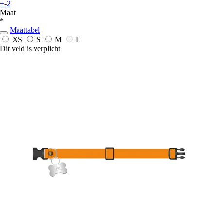
+-2
Maat
*
Maattabel
XS
S
M
L
Dit veld is verplicht