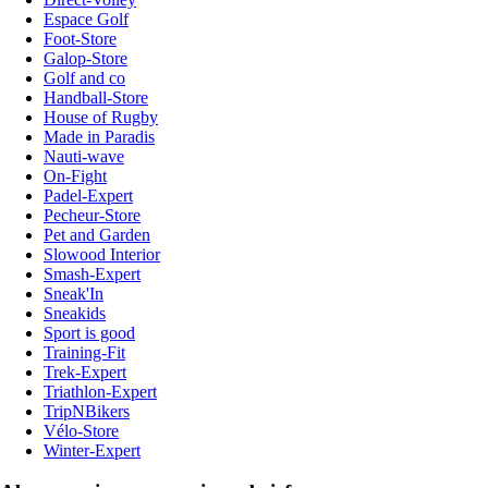
Espace Golf
Foot-Store
Galop-Store
Golf and co
Handball-Store
House of Rugby
Made in Paradis
Nauti-wave
On-Fight
Padel-Expert
Pecheur-Store
Pet and Garden
Slowood Interior
Smash-Expert
Sneak'In
Sneakids
Sport is good
Training-Fit
Trek-Expert
Triathlon-Expert
TripNBikers
Vélo-Store
Winter-Expert