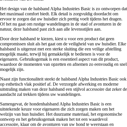
Het design van de halsband Alpha Industries Basic is zo ontworpen dat
het maximaal comfort biedt. Elk detail is zorgvuldig doordacht om
ervoor te zorgen dat uw huisdier zich prettig voelt tijdens het dragen.
Of het nu gaat om rustige wandelingen in de stad of avonturen in de
natuur, deze halsband past zich aan alle levensstijlen aan.
Door deze halsband te kiezen, kiest u voor een product dat geen
compromissen sluit als het gaat om de veiligheid van uw huisdier. Elke
halsband is uitgerust met een sterke sluiting die een veilige afstelling
mogelijk maakt, terwijl hij gemakkelijk te bedienen is voor de
eigenaren. Gebruiksgemak is een essentieel aspect van dit product,
waardoor de momenten van opzetten en afnemen zo eenvoudig en snel
mogelijk zijn.
Naast zijn functionaliteit steekt de halsband Alpha Industries Basic ook
op esthetisch vlak positief af. De verzorgde afwerking en moderne
uitstraling maken van deze halsband een stijlvol accessoire dat zeker de
aandacht zal trekken tijdens uw wandelingen.
Samengevat, de hondenhalsband Alpha Industries Basic is een
uitstekende keuze voor eigenaren die zich zorgen maken om het
welzijn van hun huisdier. Het duurzame materiaal, het ergonomische
ontwerp en het gebruiksgemak maken het tot een waardevol
accessoire, klaar om de avonturen van uw hond te weerstaan en