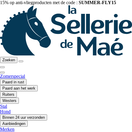
15% op anti-vliegproducten met de code :
SUMMER-FLY15
Zoeken
Zomerspecial
Paard in rust
Paard aan het werk
Ruiters
Westers
Stal
Hond
Binnen 24 uur verzonden
Aanbiedingen
Merken