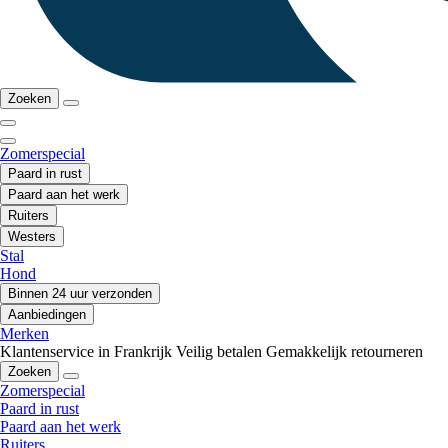
Zoeken
Zomerspecial
Paard in rust
Paard aan het werk
Ruiters
Westers
Stal
Hond
Binnen 24 uur verzonden
Aanbiedingen
Merken
Klantenservice in Frankrijk
Veilig betalen
Gemakkelijk retourneren
Zoeken
Zomerspecial
Paard in rust
Paard aan het werk
Ruiters