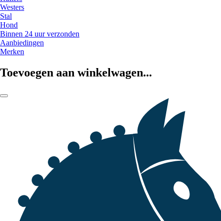
Westers
Stal
Hond
Binnen 24 uur verzonden
Aanbiedingen
Merken
Toevoegen aan winkelwagen...