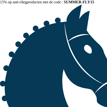
15% op anti-vliegproducten met de code :
SUMMER-FLY15