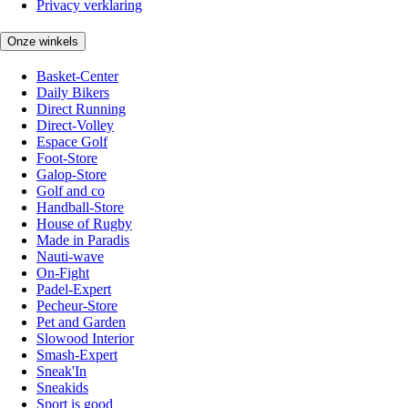
Privacy verklaring
Onze winkels
Basket-Center
Daily Bikers
Direct Running
Direct-Volley
Espace Golf
Foot-Store
Galop-Store
Golf and co
Handball-Store
House of Rugby
Made in Paradis
Nauti-wave
On-Fight
Padel-Expert
Pecheur-Store
Pet and Garden
Slowood Interior
Smash-Expert
Sneak'In
Sneakids
Sport is good