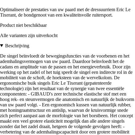
Optimaliseer de prestaties van uw paard met de dressuurriem Eric Le
Tixerant, de bondgenoot van een kwaliteitsvolle ruitersport.
Product niet beschikbaar
Alle varianten zijn uitverkocht
Beschrijving
De singel beïnvloedt de bewegingsfuncties van de voorbenen en het
ademhalingsvermogen van uw paard. Daardoor beïnvloedt het de
cadans en amplitude van de passen en het energieverbruik. Door zijn
werking op het zadel of het tuig speelt de singel een indirecte rol in de
mobiliteit van de schoft, de hoeksteen van de wervelkolom. De
ergonomische buik singels Eric Le Tixerant (gepatenteerde
technologie) zijn het resultaat van de synergie van twee essentiële
componenten: - GIBAUD's zeer technische elastische stof met een
hoog rek- en steunvermogen die anatomisch en natuurlijk de buikvorm
van uw paard volgt. - Een ergonomisch kussen van natuurlijk rubber,
met honingraatstructuur en antislip, waarvan de kruisvormige snede
zich perfect aanpast aan de morfologie van het borstbeen. Het concept
maakt een veel grotere elasticiteit mogelijk dan alle andere singels
zonder dat het zadel draait, hetgeen de volgende gevolgen heeft: -
verbetering van de ademhalingscapaciteit door een grotere mobiliteit