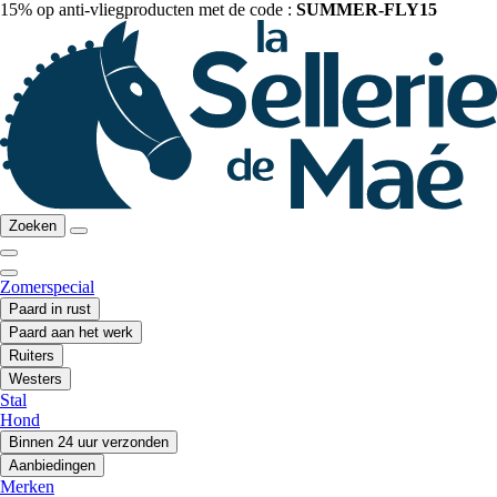
15% op anti-vliegproducten met de code :
SUMMER-FLY15
Zoeken
Zomerspecial
Paard in rust
Paard aan het werk
Ruiters
Westers
Stal
Hond
Binnen 24 uur verzonden
Aanbiedingen
Merken