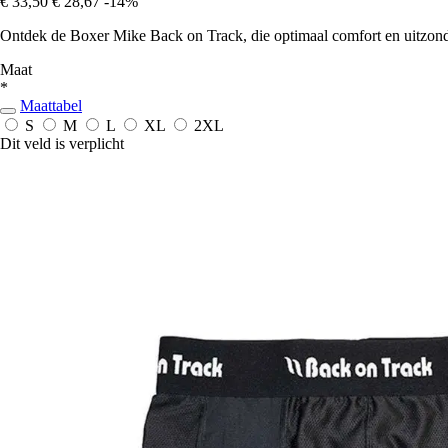
€ 33,50
€ 28,67
-14%
Ontdek de Boxer Mike Back on Track, die optimaal comfort en uitzonderl
Maat
*
Maattabel
S
M
L
XL
2XL
Dit veld is verplicht