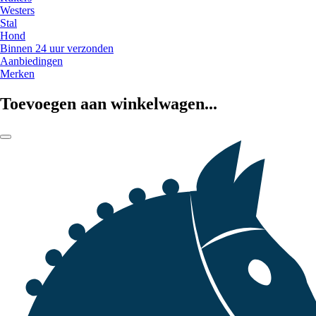
Westers
Stal
Hond
Binnen 24 uur verzonden
Aanbiedingen
Merken
Toevoegen aan winkelwagen...