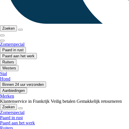
Zoeken
Zomerspecial
Paard in rust
Paard aan het werk
Ruiters
Westers
Stal
Hond
Binnen 24 uur verzonden
Aanbiedingen
Merken
Klantenservice in Frankrijk
Veilig betalen
Gemakkelijk retourneren
Zoeken
Zomerspecial
Paard in rust
Paard aan het werk
Ruiters