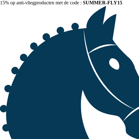
15% op anti-vliegproducten met de code :
SUMMER-FLY15