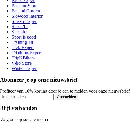
Padel-Expert
Pecheur-Store
Pet and Garden
Slowood Interior
Smash-Expert
Sneak'In
Sneakids
Sport is good
Training-Fit
Trek-Expert
Triathlon-Expert
TripNBikers
Vélo-Store
Winter-Expert
Abonneer je op onze nieuwsbrief
Profiteer van 10% korting door je aan te melden voor onze nieuwsbrief
Aanmelden
Blijf verbonden
Volg ons op sociale media