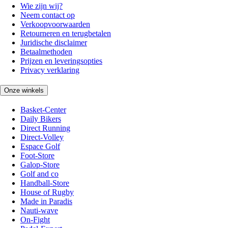
Wie zijn wij?
Neem contact op
Verkoopvoorwaarden
Retourneren en terugbetalen
Juridische disclaimer
Betaalmethoden
Prijzen en leveringsopties
Privacy verklaring
Onze winkels
Basket-Center
Daily Bikers
Direct Running
Direct-Volley
Espace Golf
Foot-Store
Galop-Store
Golf and co
Handball-Store
House of Rugby
Made in Paradis
Nauti-wave
On-Fight