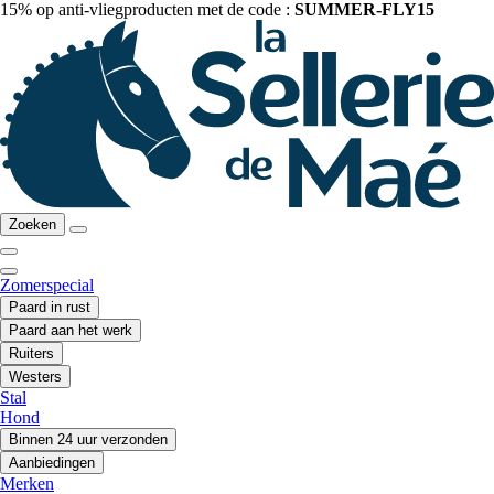
15% op anti-vliegproducten met de code :
SUMMER-FLY15
Zoeken
Zomerspecial
Paard in rust
Paard aan het werk
Ruiters
Westers
Stal
Hond
Binnen 24 uur verzonden
Aanbiedingen
Merken