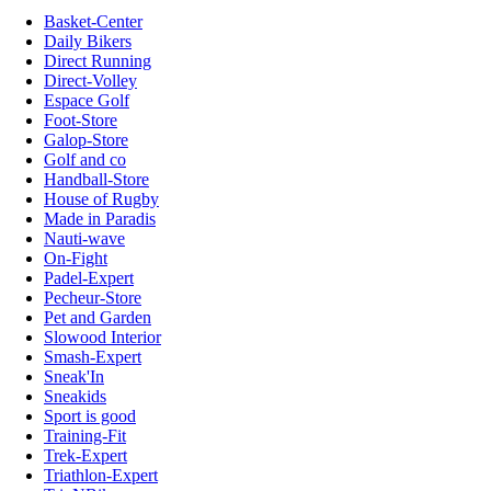
Basket-Center
Daily Bikers
Direct Running
Direct-Volley
Espace Golf
Foot-Store
Galop-Store
Golf and co
Handball-Store
House of Rugby
Made in Paradis
Nauti-wave
On-Fight
Padel-Expert
Pecheur-Store
Pet and Garden
Slowood Interior
Smash-Expert
Sneak'In
Sneakids
Sport is good
Training-Fit
Trek-Expert
Triathlon-Expert