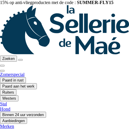
15% op anti-vliegproducten met de code :
SUMMER-FLY15
Zoeken
Zomerspecial
Paard in rust
Paard aan het werk
Ruiters
Westers
Stal
Hond
Binnen 24 uur verzonden
Aanbiedingen
Merken