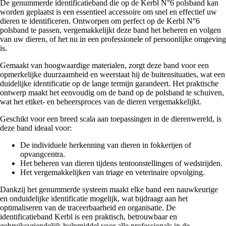
De genummerde identificatieband die op de Kerbl N°6 polsband kan
worden geplaatst is een essentieel accessoire om snel en effectief uw
dieren te identificeren. Ontworpen om perfect op de Kerbl N°6
polsband te passen, vergemakkelijkt deze band het beheren en volgen
van uw dieren, of het nu in een professionele of persoonlijke omgeving
is.
Gemaakt van hoogwaardige materialen, zorgt deze band voor een
opmerkelijke duurzaamheid en weerstaat hij de buitensituaties, wat een
duidelijke identificatie op de lange termijn garandeert. Het praktische
ontwerp maakt het eenvoudig om de band op de polsband te schuiven,
wat het etiket- en beheersproces van de dieren vergemakkelijkt.
Geschikt voor een breed scala aan toepassingen in de dierenwereld, is
deze band ideaal voor:
De individuele herkenning van dieren in fokkerijen of
opvangcentra.
Het beheren van dieren tijdens tentoonstellingen of wedstrijden.
Het vergemakkelijken van triage en veterinaire opvolging.
Dankzij het genummerde systeem maakt elke band een nauwkeurige
en onduidelijke identificatie mogelijk, wat bijdraagt aan het
optimaliseren van de traceerbaarheid en organisatie. De
identificatieband Kerbl is een praktisch, betrouwbaar en
gebruiksvriendelijk hulpmiddel voor alle professionals in de