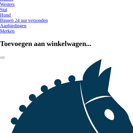
Westers
Stal
Hond
Binnen 24 uur verzonden
Aanbiedingen
Merken
Toevoegen aan winkelwagen...