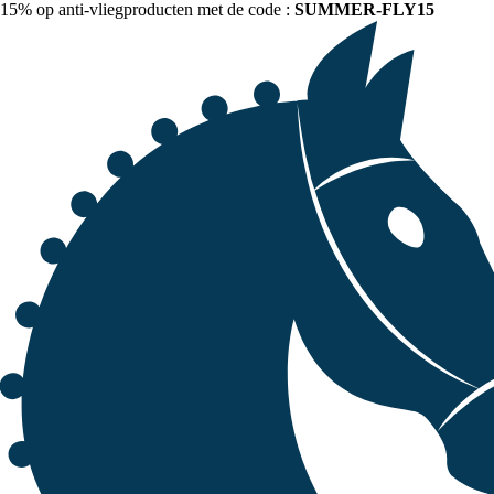
15% op anti-vliegproducten met de code :
SUMMER-FLY15