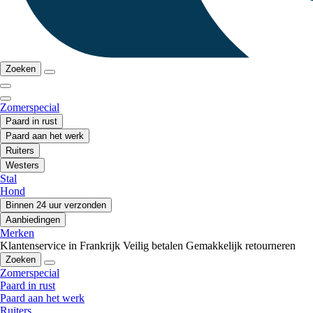
Zoeken
Zomerspecial
Paard in rust
Paard aan het werk
Ruiters
Westers
Stal
Hond
Binnen 24 uur verzonden
Aanbiedingen
Merken
Klantenservice in Frankrijk
Veilig betalen
Gemakkelijk retourneren
Zoeken
Zomerspecial
Paard in rust
Paard aan het werk
Ruiters