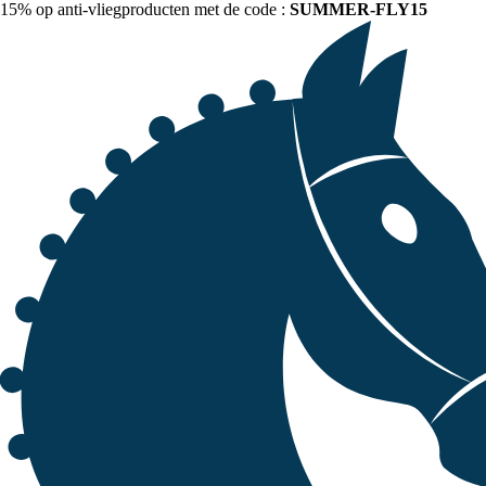
15% op anti-vliegproducten met de code :
SUMMER-FLY15