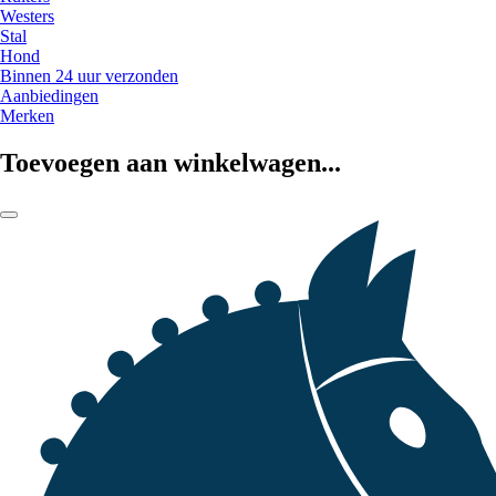
Westers
Stal
Hond
Binnen 24 uur verzonden
Aanbiedingen
Merken
Toevoegen aan winkelwagen...