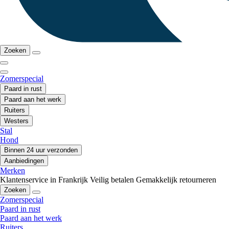
Zoeken
Zomerspecial
Paard in rust
Paard aan het werk
Ruiters
Westers
Stal
Hond
Binnen 24 uur verzonden
Aanbiedingen
Merken
Klantenservice in Frankrijk
Veilig betalen
Gemakkelijk retourneren
Zoeken
Zomerspecial
Paard in rust
Paard aan het werk
Ruiters