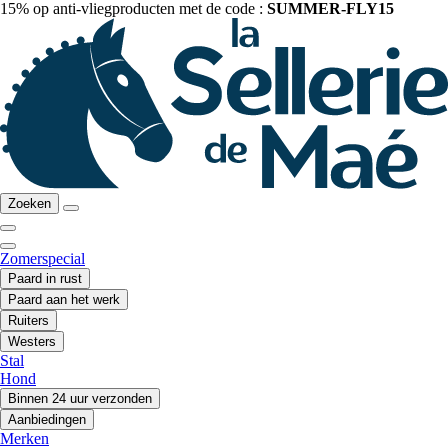
15% op anti-vliegproducten met de code :
SUMMER-FLY15
Zoeken
Zomerspecial
Paard in rust
Paard aan het werk
Ruiters
Westers
Stal
Hond
Binnen 24 uur verzonden
Aanbiedingen
Merken