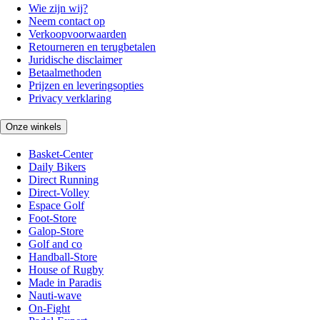
Wie zijn wij?
Neem contact op
Verkoopvoorwaarden
Retourneren en terugbetalen
Juridische disclaimer
Betaalmethoden
Prijzen en leveringsopties
Privacy verklaring
Onze winkels
Basket-Center
Daily Bikers
Direct Running
Direct-Volley
Espace Golf
Foot-Store
Galop-Store
Golf and co
Handball-Store
House of Rugby
Made in Paradis
Nauti-wave
On-Fight