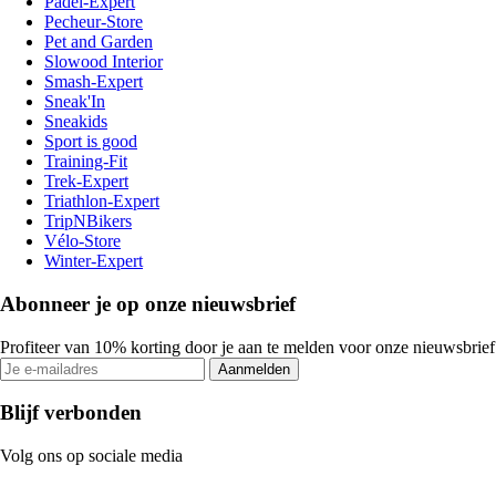
Padel-Expert
Pecheur-Store
Pet and Garden
Slowood Interior
Smash-Expert
Sneak'In
Sneakids
Sport is good
Training-Fit
Trek-Expert
Triathlon-Expert
TripNBikers
Vélo-Store
Winter-Expert
Abonneer je op onze nieuwsbrief
Profiteer van 10% korting door je aan te melden voor onze nieuwsbrief
Aanmelden
Blijf verbonden
Volg ons op sociale media