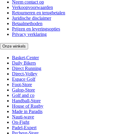
Neem contact op
Verkoopvoorwaarden
Retourneren en terugbetalen
Juridische disclaimer
Betaalmethoden
Prijzen en leveringsopties
Privacy verklaring
Onze winkels
Basket-Center
Daily Bikers
Direct Running
Direct-Volley
Espace Golf
Foot-Store
Galop-Store
Golf and co
Handball-Store
House of Rugby
Made in Paradis
Nauti-wave
On-Fight
Padel-Expert
Pecheur-Store