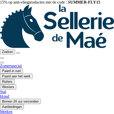
15% op anti-vliegproducten met de code :
SUMMER-FLY15
Zoeken
Zomerspecial
Paard in rust
Paard aan het werk
Ruiters
Westers
Stal
Hond
Binnen 24 uur verzonden
Aanbiedingen
Merken