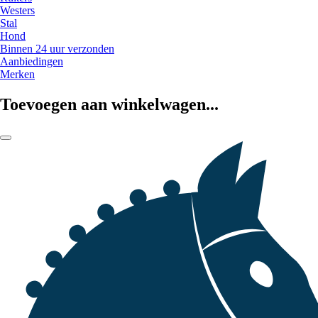
Westers
Stal
Hond
Binnen 24 uur verzonden
Aanbiedingen
Merken
Toevoegen aan winkelwagen...