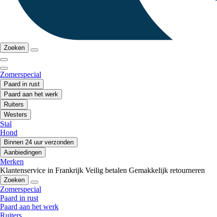
Zoeken
Zomerspecial
Paard in rust
Paard aan het werk
Ruiters
Westers
Stal
Hond
Binnen 24 uur verzonden
Aanbiedingen
Merken
Klantenservice in Frankrijk
Veilig betalen
Gemakkelijk retourneren
Zoeken
Zomerspecial
Paard in rust
Paard aan het werk
Ruiters