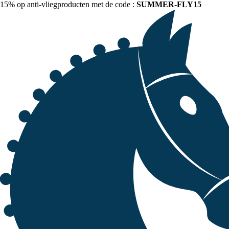
15% op anti-vliegproducten met de code :
SUMMER-FLY15