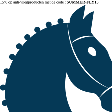
15% op anti-vliegproducten met de code :
SUMMER-FLY15