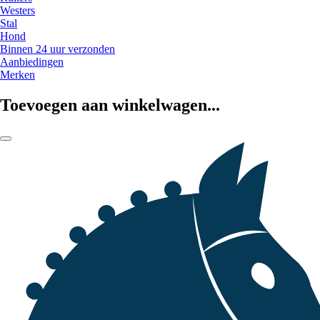
Westers
Stal
Hond
Binnen 24 uur verzonden
Aanbiedingen
Merken
Toevoegen aan winkelwagen...