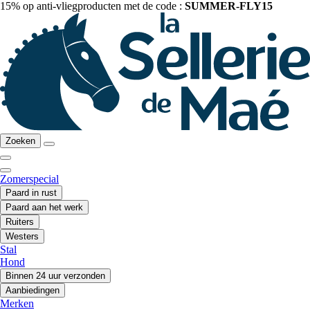
15% op anti-vliegproducten met de code :
SUMMER-FLY15
Zoeken
Zomerspecial
Paard in rust
Paard aan het werk
Ruiters
Westers
Stal
Hond
Binnen 24 uur verzonden
Aanbiedingen
Merken