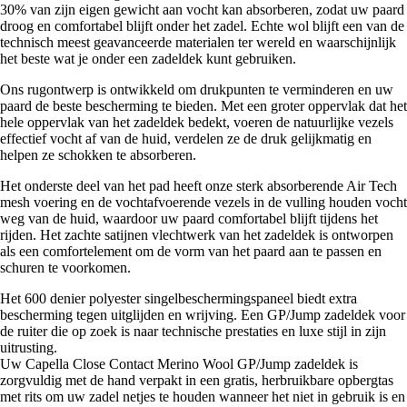
30% van zijn eigen gewicht aan vocht kan absorberen, zodat uw paard
droog en comfortabel blijft onder het zadel. Echte wol blijft een van de
technisch meest geavanceerde materialen ter wereld en waarschijnlijk
het beste wat je onder een zadeldek kunt gebruiken.
Ons rugontwerp is ontwikkeld om drukpunten te verminderen en uw
paard de beste bescherming te bieden. Met een groter oppervlak dat het
hele oppervlak van het zadeldek bedekt, voeren de natuurlijke vezels
effectief vocht af van de huid, verdelen ze de druk gelijkmatig en
helpen ze schokken te absorberen.
Het onderste deel van het pad heeft onze sterk absorberende Air Tech
mesh voering en de vochtafvoerende vezels in de vulling houden vocht
weg van de huid, waardoor uw paard comfortabel blijft tijdens het
rijden. Het zachte satijnen vlechtwerk van het zadeldek is ontworpen
als een comfortelement om de vorm van het paard aan te passen en
schuren te voorkomen.
Het 600 denier polyester singelbeschermingspaneel biedt extra
bescherming tegen uitglijden en wrijving. Een GP/Jump zadeldek voor
de ruiter die op zoek is naar technische prestaties en luxe stijl in zijn
uitrusting.
Uw Capella Close Contact Merino Wool GP/Jump zadeldek is
zorgvuldig met de hand verpakt in een gratis, herbruikbare opbergtas
met rits om uw zadel netjes te houden wanneer het niet in gebruik is en