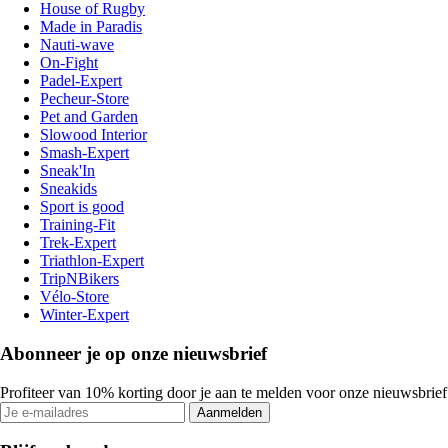
House of Rugby
Made in Paradis
Nauti-wave
On-Fight
Padel-Expert
Pecheur-Store
Pet and Garden
Slowood Interior
Smash-Expert
Sneak'In
Sneakids
Sport is good
Training-Fit
Trek-Expert
Triathlon-Expert
TripNBikers
Vélo-Store
Winter-Expert
Abonneer je op onze nieuwsbrief
Profiteer van 10% korting door je aan te melden voor onze nieuwsbrief
Aanmelden