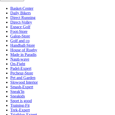
Basket-Center
Daily Bikers
Direct Running
Direct-Volley
Espace Golf
Foot-Store
Galop-Store
Golf and co
Handball-Store
House of Rugby
Made in Paradis
Nauti-wave
On-Fight
Padel-Expert
Pecheur-Store
Pet and Garden
Slowood Interior
Smash-Expert
Sneak'In
Sneakids
Sport is good
Training-Fit
Trek-Expert
Triathlon-Expert