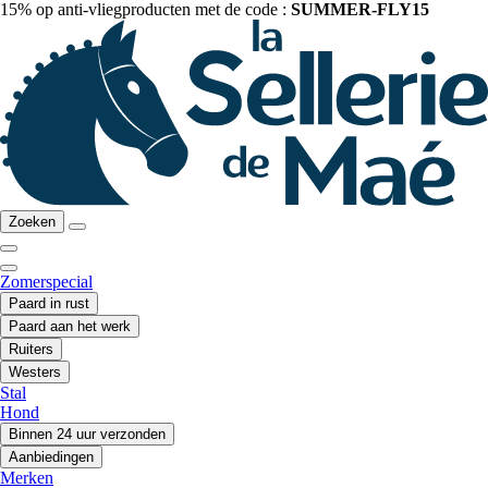
15% op anti-vliegproducten met de code :
SUMMER-FLY15
Zoeken
Zomerspecial
Paard in rust
Paard aan het werk
Ruiters
Westers
Stal
Hond
Binnen 24 uur verzonden
Aanbiedingen
Merken