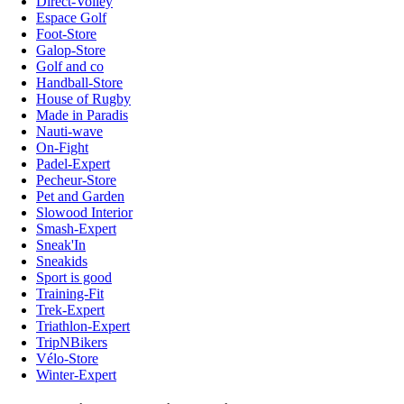
Direct-Volley
Espace Golf
Foot-Store
Galop-Store
Golf and co
Handball-Store
House of Rugby
Made in Paradis
Nauti-wave
On-Fight
Padel-Expert
Pecheur-Store
Pet and Garden
Slowood Interior
Smash-Expert
Sneak'In
Sneakids
Sport is good
Training-Fit
Trek-Expert
Triathlon-Expert
TripNBikers
Vélo-Store
Winter-Expert