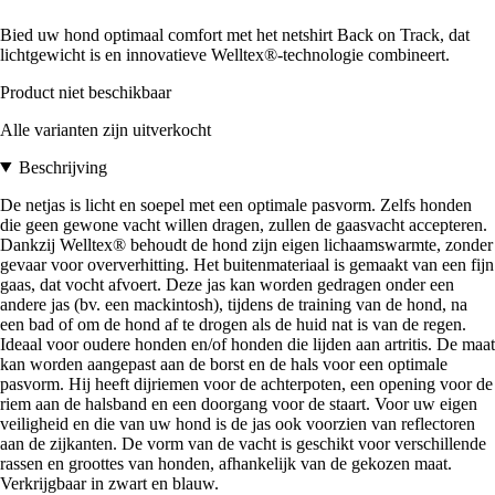
Bied uw hond optimaal comfort met het netshirt Back on Track, dat
lichtgewicht is en innovatieve Welltex®-technologie combineert.
Product niet beschikbaar
Alle varianten zijn uitverkocht
Beschrijving
De netjas is licht en soepel met een optimale pasvorm. Zelfs honden
die geen gewone vacht willen dragen, zullen de gaasvacht accepteren.
Dankzij Welltex® behoudt de hond zijn eigen lichaamswarmte, zonder
gevaar voor oververhitting. Het buitenmateriaal is gemaakt van een fijn
gaas, dat vocht afvoert. Deze jas kan worden gedragen onder een
andere jas (bv. een mackintosh), tijdens de training van de hond, na
een bad of om de hond af te drogen als de huid nat is van de regen.
Ideaal voor oudere honden en/of honden die lijden aan artritis. De maat
kan worden aangepast aan de borst en de hals voor een optimale
pasvorm. Hij heeft dijriemen voor de achterpoten, een opening voor de
riem aan de halsband en een doorgang voor de staart. Voor uw eigen
veiligheid en die van uw hond is de jas ook voorzien van reflectoren
aan de zijkanten. De vorm van de vacht is geschikt voor verschillende
rassen en groottes van honden, afhankelijk van de gekozen maat.
Verkrijgbaar in zwart en blauw.