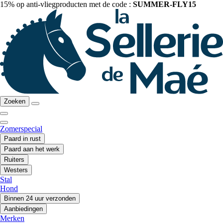
15% op anti-vliegproducten met de code :
SUMMER-FLY15
Zoeken
Zomerspecial
Paard in rust
Paard aan het werk
Ruiters
Westers
Stal
Hond
Binnen 24 uur verzonden
Aanbiedingen
Merken