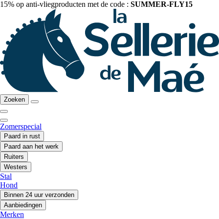
15% op anti-vliegproducten met de code :
SUMMER-FLY15
Zoeken
Zomerspecial
Paard in rust
Paard aan het werk
Ruiters
Westers
Stal
Hond
Binnen 24 uur verzonden
Aanbiedingen
Merken