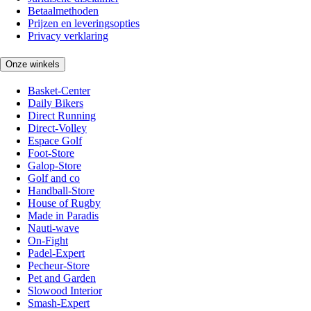
Betaalmethoden
Prijzen en leveringsopties
Privacy verklaring
Onze winkels
Basket-Center
Daily Bikers
Direct Running
Direct-Volley
Espace Golf
Foot-Store
Galop-Store
Golf and co
Handball-Store
House of Rugby
Made in Paradis
Nauti-wave
On-Fight
Padel-Expert
Pecheur-Store
Pet and Garden
Slowood Interior
Smash-Expert