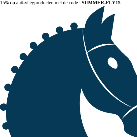
15% op anti-vliegproducten met de code :
SUMMER-FLY15