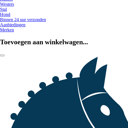
Westers
Stal
Hond
Binnen 24 uur verzonden
Aanbiedingen
Merken
Toevoegen aan winkelwagen...