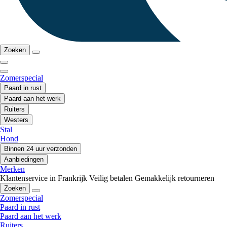
Zoeken
Zomerspecial
Paard in rust
Paard aan het werk
Ruiters
Westers
Stal
Hond
Binnen 24 uur verzonden
Aanbiedingen
Merken
Klantenservice in Frankrijk
Veilig betalen
Gemakkelijk retourneren
Zoeken
Zomerspecial
Paard in rust
Paard aan het werk
Ruiters