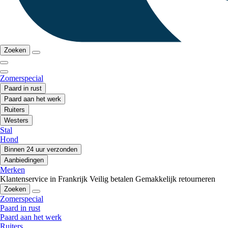
Zoeken
Zomerspecial
Paard in rust
Paard aan het werk
Ruiters
Westers
Stal
Hond
Binnen 24 uur verzonden
Aanbiedingen
Merken
Klantenservice in Frankrijk
Veilig betalen
Gemakkelijk retourneren
Zoeken
Zomerspecial
Paard in rust
Paard aan het werk
Ruiters