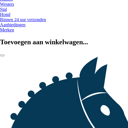
Westers
Stal
Hond
Binnen 24 uur verzonden
Aanbiedingen
Merken
Toevoegen aan winkelwagen...