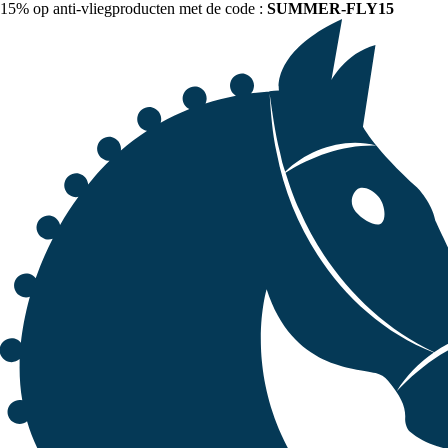
15% op anti-vliegproducten met de code :
SUMMER-FLY15