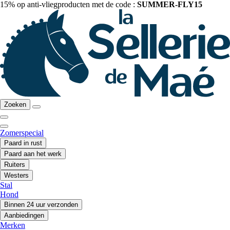
15% op anti-vliegproducten met de code :
SUMMER-FLY15
Zoeken
Zomerspecial
Paard in rust
Paard aan het werk
Ruiters
Westers
Stal
Hond
Binnen 24 uur verzonden
Aanbiedingen
Merken