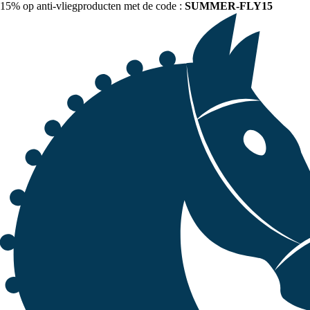
15% op anti-vliegproducten met de code :
SUMMER-FLY15