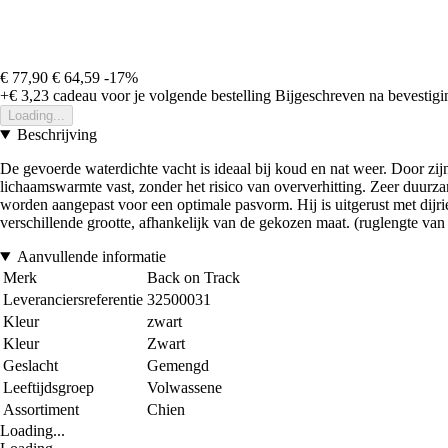
€ 77,90
€ 64,59
-17%
+€ 3,23
cadeau voor je volgende bestelling
Bijgeschreven na bevestigin
Loading...
Beschrijving
De gevoerde waterdichte vacht is ideaal bij koud en nat weer. Door zi
lichaamswarmte vast, zonder het risico van oververhitting. Zeer duurzam
worden aangepast voor een optimale pasvorm. Hij is uitgerust met dijr
verschillende grootte, afhankelijk van de gekozen maat. (ruglengte van 
Aanvullende informatie
Merk
Back on Track
Leveranciersreferentie
32500031
Kleur
zwart
Kleur
Zwart
Geslacht
Gemengd
Leeftijdsgroep
Volwassene
Assortiment
Chien
Loading...