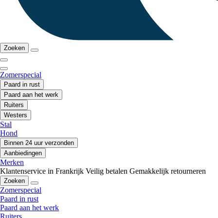
Zoeken
Zomerspecial
Paard in rust
Paard aan het werk
Ruiters
Westers
Stal
Hond
Binnen 24 uur verzonden
Aanbiedingen
Merken
Klantenservice in Frankrijk
Veilig betalen
Gemakkelijk retourneren
Zoeken
Zomerspecial
Paard in rust
Paard aan het werk
Ruiters