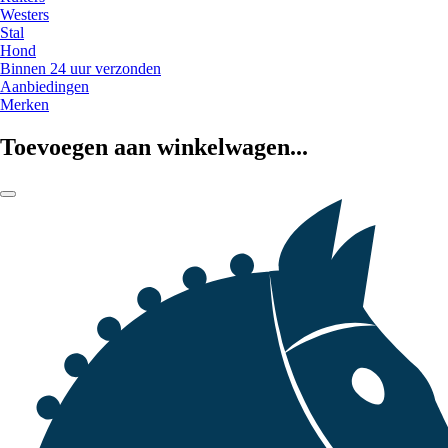
Westers
Stal
Hond
Binnen 24 uur verzonden
Aanbiedingen
Merken
Toevoegen aan winkelwagen...