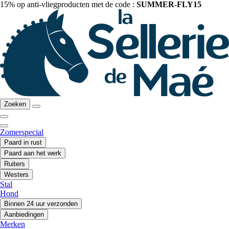
15% op anti-vliegproducten met de code :
SUMMER-FLY15
Zoeken
Zomerspecial
Paard in rust
Paard aan het werk
Ruiters
Westers
Stal
Hond
Binnen 24 uur verzonden
Aanbiedingen
Merken