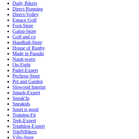
Daily Bikers
Direct Running
Direct-Volley
Espace Golf
Foot-Store
Galop-Store
Golf and co
Handball-Store
House of Rugby
Made in Paradis
Nauti-wave
On-Fight
Padel-Expert
Pecheur-Store
Pet and Garden
Slowood Interior
Smash-Expert
Sneak'In
Sneakids
Sport is good
Training-Fit
Trek-Expert
Triathlon-Expert
TripNBikers
Vélo-Store