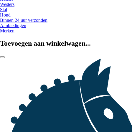
Westers
Stal
Hond
Binnen 24 uur verzonden
Aanbiedingen
Merken
Toevoegen aan winkelwagen...