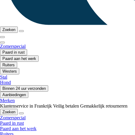
Zoeken
Zomerspecial
Paard in rust
Paard aan het werk
Ruiters
Westers
Stal
Hond
Binnen 24 uur verzonden
Aanbiedingen
Merken
Klantenservice in Frankrijk
Veilig betalen
Gemakkelijk retourneren
Zoeken
Zomerspecial
Paard in rust
Paard aan het werk
Ruiters