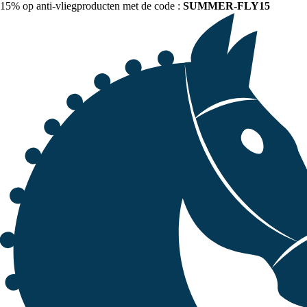
15% op anti-vliegproducten met de code :
SUMMER-FLY15