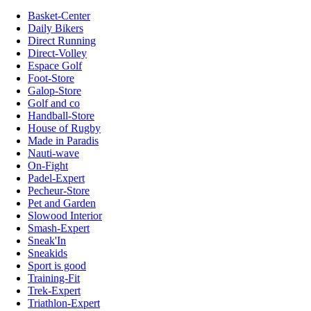
Basket-Center
Daily Bikers
Direct Running
Direct-Volley
Espace Golf
Foot-Store
Galop-Store
Golf and co
Handball-Store
House of Rugby
Made in Paradis
Nauti-wave
On-Fight
Padel-Expert
Pecheur-Store
Pet and Garden
Slowood Interior
Smash-Expert
Sneak'In
Sneakids
Sport is good
Training-Fit
Trek-Expert
Triathlon-Expert