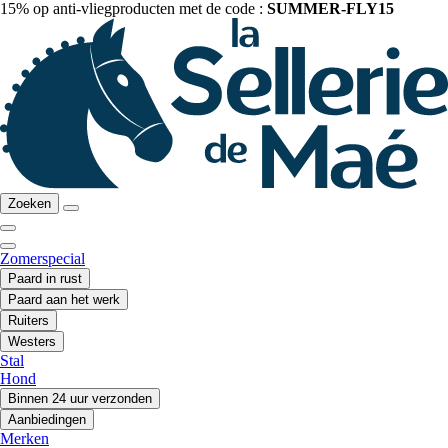
15% op anti-vliegproducten met de code :
SUMMER-FLY15
Zoeken
Zomerspecial
Paard in rust
Paard aan het werk
Ruiters
Westers
Stal
Hond
Binnen 24 uur verzonden
Aanbiedingen
Merken