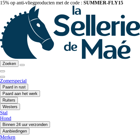
15% op anti-vliegproducten met de code :
SUMMER-FLY15
Zoeken
Zomerspecial
Paard in rust
Paard aan het werk
Ruiters
Westers
Stal
Hond
Binnen 24 uur verzonden
Aanbiedingen
Merken