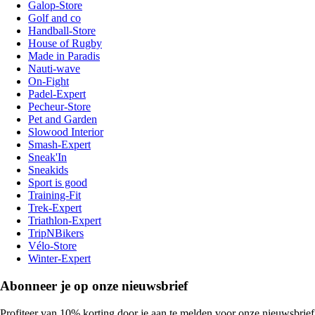
Galop-Store
Golf and co
Handball-Store
House of Rugby
Made in Paradis
Nauti-wave
On-Fight
Padel-Expert
Pecheur-Store
Pet and Garden
Slowood Interior
Smash-Expert
Sneak'In
Sneakids
Sport is good
Training-Fit
Trek-Expert
Triathlon-Expert
TripNBikers
Vélo-Store
Winter-Expert
Abonneer je op onze nieuwsbrief
Profiteer van 10% korting door je aan te melden voor onze nieuwsbrief