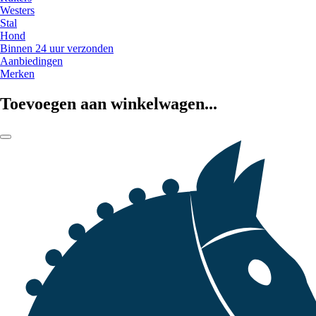
Westers
Stal
Hond
Binnen 24 uur verzonden
Aanbiedingen
Merken
Toevoegen aan winkelwagen...