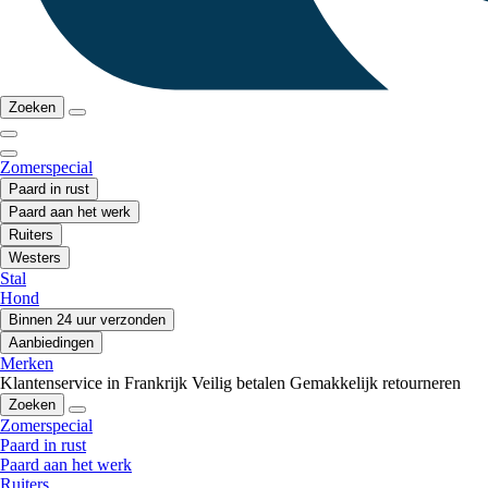
Zoeken
Zomerspecial
Paard in rust
Paard aan het werk
Ruiters
Westers
Stal
Hond
Binnen 24 uur verzonden
Aanbiedingen
Merken
Klantenservice in Frankrijk
Veilig betalen
Gemakkelijk retourneren
Zoeken
Zomerspecial
Paard in rust
Paard aan het werk
Ruiters