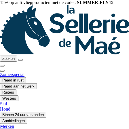
15% op anti-vliegproducten met de code :
SUMMER-FLY15
Zoeken
Zomerspecial
Paard in rust
Paard aan het werk
Ruiters
Westers
Stal
Hond
Binnen 24 uur verzonden
Aanbiedingen
Merken