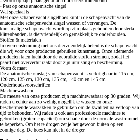
- Wordt op zijn plaats gehouden door sterk klittenband
- Past op onze anatomische singel
Wat speciaal is
Met onze schapenvacht singelhoes kunt u de schapenvacht van de
anatomische schapenvacht singel wassen of vervangen. De
kunstmatige schapenvacht wordt op zijn plaats gehouden door sterke
klittenbanden, is diervriendelijk en gemakkelijk te onderhouden.
Stoffen & materialen
In overeenstemming met ons diervriendelijk beleid is de schapenvacht
die wij voor onze producten gebruiken kunstmatig. Onze ademende
producten laten lucht door de gebruikte stoffen stromen, zodat het
paard niet oververhit raakt door zijn uitrusting en bescherming.
Vorm & maat
De anatomische omslag van schapenvacht is verkrijgbaar in 115 cm,
120 cm, 125 cm, 130 cm, 135 cm, 140 cm en 145 cm.
Onderhoudsvoorschriften
Machinewasbaar
De meeste van onze producten zijn machinewasbaar op 30 graden. Wij
raden u echter aan zo weinig mogelijk te wassen en onze
beschermende waszakken te gebruiken om de kwaliteit na verloop van
tijd te behouden. Wij raden u ook aan professionele machines te
gebruiken (grotere capaciteit) om schade door de normale wastrommel
te beperken. Om het te drogen zet je het gewoon buiten op een
zonnige dag. De hoes kan niet in de droger.