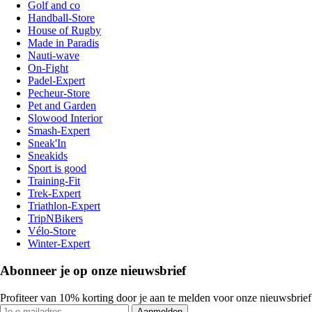
Golf and co
Handball-Store
House of Rugby
Made in Paradis
Nauti-wave
On-Fight
Padel-Expert
Pecheur-Store
Pet and Garden
Slowood Interior
Smash-Expert
Sneak'In
Sneakids
Sport is good
Training-Fit
Trek-Expert
Triathlon-Expert
TripNBikers
Vélo-Store
Winter-Expert
Abonneer je op onze nieuwsbrief
Profiteer van 10% korting door je aan te melden voor onze nieuwsbrief
Aanmelden