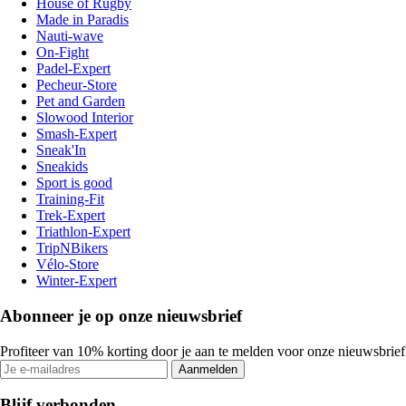
House of Rugby
Made in Paradis
Nauti-wave
On-Fight
Padel-Expert
Pecheur-Store
Pet and Garden
Slowood Interior
Smash-Expert
Sneak'In
Sneakids
Sport is good
Training-Fit
Trek-Expert
Triathlon-Expert
TripNBikers
Vélo-Store
Winter-Expert
Abonneer je op onze nieuwsbrief
Profiteer van 10% korting door je aan te melden voor onze nieuwsbrief
Aanmelden
Blijf verbonden