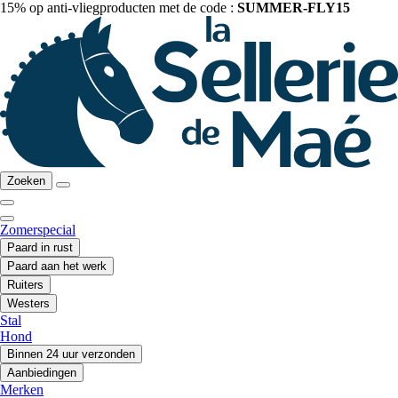
15% op anti-vliegproducten met de code :
SUMMER-FLY15
Zoeken
Zomerspecial
Paard in rust
Paard aan het werk
Ruiters
Westers
Stal
Hond
Binnen 24 uur verzonden
Aanbiedingen
Merken