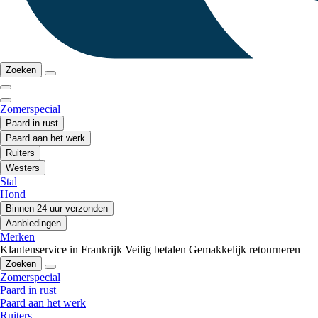
Zoeken
Zomerspecial
Paard in rust
Paard aan het werk
Ruiters
Westers
Stal
Hond
Binnen 24 uur verzonden
Aanbiedingen
Merken
Klantenservice in Frankrijk
Veilig betalen
Gemakkelijk retourneren
Zoeken
Zomerspecial
Paard in rust
Paard aan het werk
Ruiters