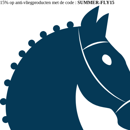
15% op anti-vliegproducten met de code :
SUMMER-FLY15