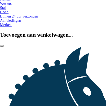
Westers
Stal
Hond
Binnen 24 uur verzonden
Aanbiedingen
Merken
Toevoegen aan winkelwagen...