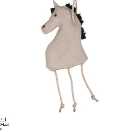
+-1
Maat
*