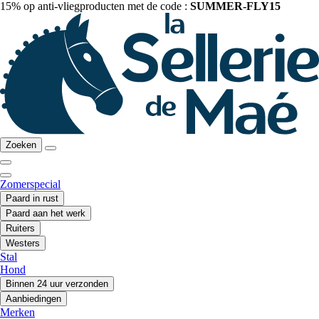
15% op anti-vliegproducten met de code :
SUMMER-FLY15
Zoeken
Zomerspecial
Paard in rust
Paard aan het werk
Ruiters
Westers
Stal
Hond
Binnen 24 uur verzonden
Aanbiedingen
Merken