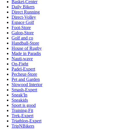
Basket-Center
Daily Bikers
Direct Running
Direct-Volley
Espace Golf
Foot-Store
Galop-Store
Golf and co
Handball-Store
House of Rugby
Made in Paradis
Nauti-wave
On-Fight
Padel-Expert
Pecheur-Store
Pet and Garden
Slowood Interior
Smash-Expert
Sneak'In
Sneakids
Sport is good
Training-Fit
Trek-Expert
Triathlon-Expert
TripNBikers