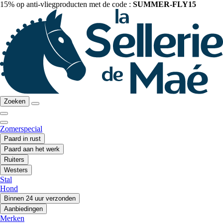
15% op anti-vliegproducten met de code :
SUMMER-FLY15
Zoeken
Zomerspecial
Paard in rust
Paard aan het werk
Ruiters
Westers
Stal
Hond
Binnen 24 uur verzonden
Aanbiedingen
Merken