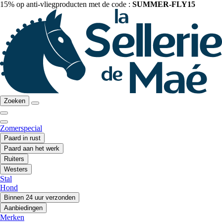
15% op anti-vliegproducten met de code :
SUMMER-FLY15
Zoeken
Zomerspecial
Paard in rust
Paard aan het werk
Ruiters
Westers
Stal
Hond
Binnen 24 uur verzonden
Aanbiedingen
Merken