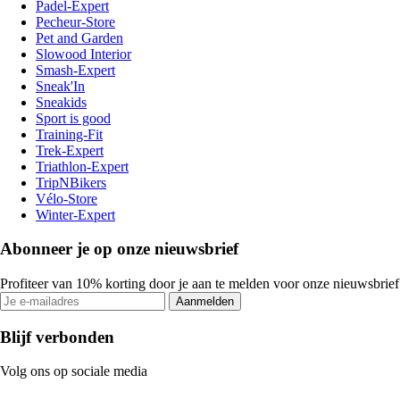
Padel-Expert
Pecheur-Store
Pet and Garden
Slowood Interior
Smash-Expert
Sneak'In
Sneakids
Sport is good
Training-Fit
Trek-Expert
Triathlon-Expert
TripNBikers
Vélo-Store
Winter-Expert
Abonneer je op onze nieuwsbrief
Profiteer van 10% korting door je aan te melden voor onze nieuwsbrief
Aanmelden
Blijf verbonden
Volg ons op sociale media