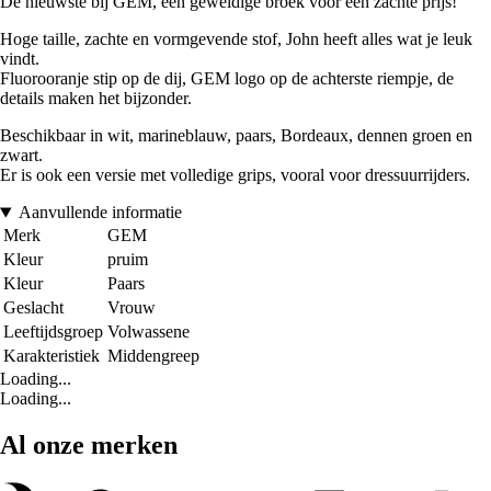
De nieuwste bij GEM, een geweldige broek voor een zachte prijs!
Hoge taille, zachte en vormgevende stof, John heeft alles wat je leuk
vindt.
Fluorooranje stip op de dij, GEM logo op de achterste riempje, de
details maken het bijzonder.
Beschikbaar in wit, marineblauw, paars, Bordeaux, dennen groen en
zwart.
Er is ook een versie met volledige grips, vooral voor dressuurrijders.
Aanvullende informatie
Merk
GEM
Kleur
pruim
Kleur
Paars
Geslacht
Vrouw
Leeftijdsgroep
Volwassene
Karakteristiek
Middengreep
Loading...
Loading...
Al onze merken