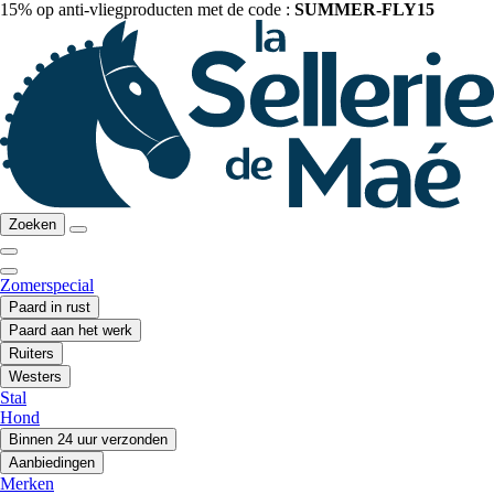
15% op anti-vliegproducten met de code :
SUMMER-FLY15
Zoeken
Zomerspecial
Paard in rust
Paard aan het werk
Ruiters
Westers
Stal
Hond
Binnen 24 uur verzonden
Aanbiedingen
Merken