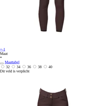
+-1
Maat
*
Maattabel
32
34
36
38
40
Dit veld is verplicht