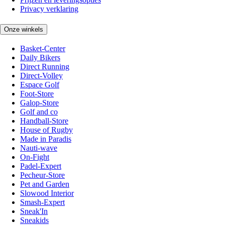
Privacy verklaring
Onze winkels
Basket-Center
Daily Bikers
Direct Running
Direct-Volley
Espace Golf
Foot-Store
Galop-Store
Golf and co
Handball-Store
House of Rugby
Made in Paradis
Nauti-wave
On-Fight
Padel-Expert
Pecheur-Store
Pet and Garden
Slowood Interior
Smash-Expert
Sneak'In
Sneakids