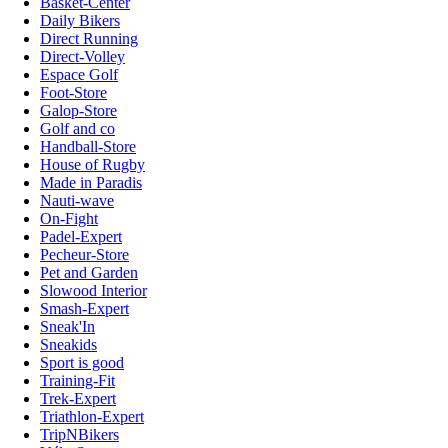
Basket-Center
Daily Bikers
Direct Running
Direct-Volley
Espace Golf
Foot-Store
Galop-Store
Golf and co
Handball-Store
House of Rugby
Made in Paradis
Nauti-wave
On-Fight
Padel-Expert
Pecheur-Store
Pet and Garden
Slowood Interior
Smash-Expert
Sneak'In
Sneakids
Sport is good
Training-Fit
Trek-Expert
Triathlon-Expert
TripNBikers