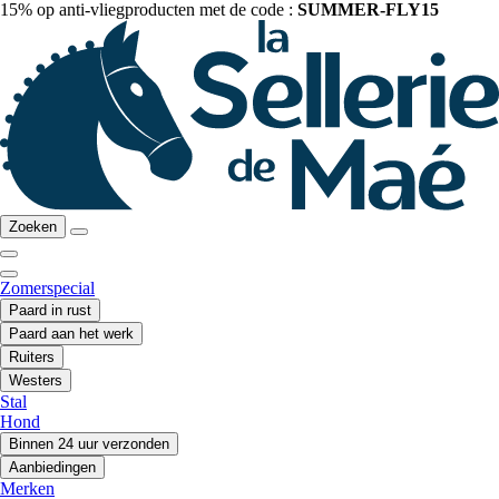
15% op anti-vliegproducten met de code :
SUMMER-FLY15
Zoeken
Zomerspecial
Paard in rust
Paard aan het werk
Ruiters
Westers
Stal
Hond
Binnen 24 uur verzonden
Aanbiedingen
Merken