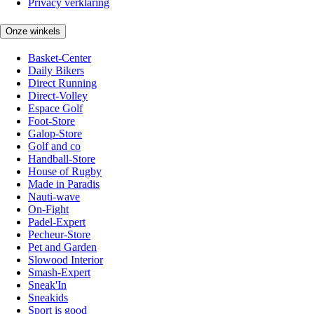
Privacy verklaring
Onze winkels
Basket-Center
Daily Bikers
Direct Running
Direct-Volley
Espace Golf
Foot-Store
Galop-Store
Golf and co
Handball-Store
House of Rugby
Made in Paradis
Nauti-wave
On-Fight
Padel-Expert
Pecheur-Store
Pet and Garden
Slowood Interior
Smash-Expert
Sneak'In
Sneakids
Sport is good