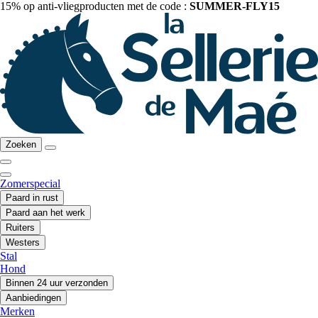
15% op anti-vliegproducten met de code :
SUMMER-FLY15
Zoeken
Zomerspecial
Paard in rust
Paard aan het werk
Ruiters
Westers
Stal
Hond
Binnen 24 uur verzonden
Aanbiedingen
Merken