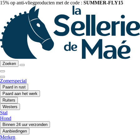
15% op anti-vliegproducten met de code :
SUMMER-FLY15
Zoeken
Zomerspecial
Paard in rust
Paard aan het werk
Ruiters
Westers
Stal
Hond
Binnen 24 uur verzonden
Aanbiedingen
Merken