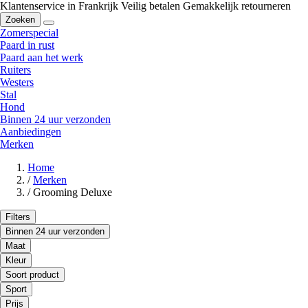
Klantenservice in Frankrijk
Veilig betalen
Gemakkelijk retourneren
Zoeken
Zomerspecial
Paard in rust
Paard aan het werk
Ruiters
Westers
Stal
Hond
Binnen 24 uur verzonden
Aanbiedingen
Merken
Home
/
Merken
/
Grooming Deluxe
Filters
Binnen 24 uur verzonden
Maat
Kleur
Soort product
Sport
Prijs