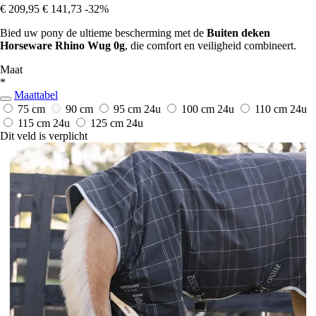
€ 209,95
€ 141,73
-32%
Bied uw pony de ultieme bescherming met de
Buiten deken
Horseware Rhino Wug 0g
, die comfort en veiligheid combineert.
Maat
*
Maattabel
75 cm
90 cm
95 cm
24u
100 cm
24u
110 cm
24u
115 cm
24u
125 cm
24u
Dit veld is verplicht