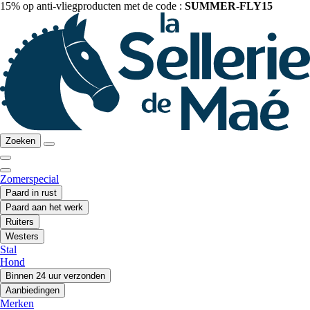
15% op anti-vliegproducten met de code :
SUMMER-FLY15
Zoeken
Zomerspecial
Paard in rust
Paard aan het werk
Ruiters
Westers
Stal
Hond
Binnen 24 uur verzonden
Aanbiedingen
Merken