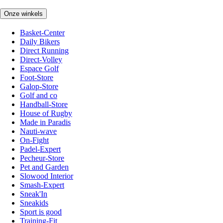
Onze winkels
Basket-Center
Daily Bikers
Direct Running
Direct-Volley
Espace Golf
Foot-Store
Galop-Store
Golf and co
Handball-Store
House of Rugby
Made in Paradis
Nauti-wave
On-Fight
Padel-Expert
Pecheur-Store
Pet and Garden
Slowood Interior
Smash-Expert
Sneak'In
Sneakids
Sport is good
Training-Fit