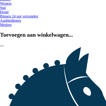
Westers
Stal
Hond
Binnen 24 uur verzonden
Aanbiedingen
Merken
Toevoegen aan winkelwagen...