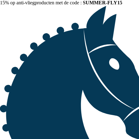
15% op anti-vliegproducten met de code :
SUMMER-FLY15