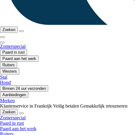
Zoeken
Zomerspecial
Paard in rust
Paard aan het werk
Ruiters
Westers
Stal
Hond
Binnen 24 uur verzonden
Aanbiedingen
Merken
Klantenservice in Frankrijk
Veilig betalen
Gemakkelijk retourneren
Zoeken
Zomerspecial
Paard in rust
Paard aan het werk
Ruiters