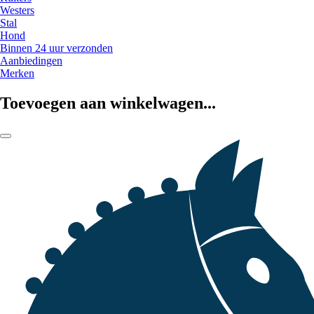
Westers
Stal
Hond
Binnen 24 uur verzonden
Aanbiedingen
Merken
Toevoegen aan winkelwagen...