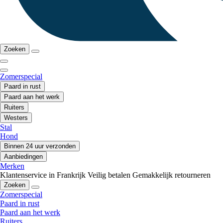
Zoeken
Zomerspecial
Paard in rust
Paard aan het werk
Ruiters
Westers
Stal
Hond
Binnen 24 uur verzonden
Aanbiedingen
Merken
Klantenservice in Frankrijk
Veilig betalen
Gemakkelijk retourneren
Zoeken
Zomerspecial
Paard in rust
Paard aan het werk
Ruiters