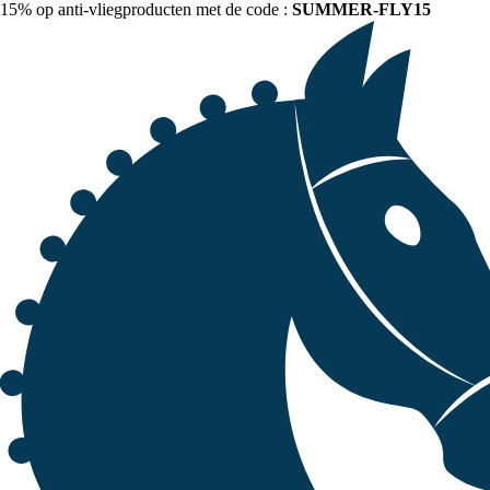
15% op anti-vliegproducten met de code :
SUMMER-FLY15