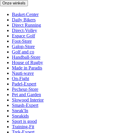
Onze winkels
Basket-Center
Daily Bikers
Direct Running
Direct-Volley
Espace Golf
Foot-Store
Galop-Store
Golf and co
Handball-Store
House of Rugby
Made in Paradis
Nauti-wave
On-Fight
Padel-Expert
Pecheur-Store
Pet and Garden
Slowood Interior
Smash-Expert
Sneak'In
Sneakids
Sport is good
Training-Fit
Trek-Expert