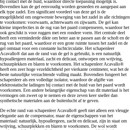
bij contact met de huid, waardoor directe toepassing mogelijk is.
Bovendien kan de gel eenvoudig worden gesneden en aangepast aan
elk type zadel. Een significant voordeel van deze gel is de
mogelijkheid om ongewenste beweging van het zadel in alle richtingen
te voorkomen: voorwaarts, achterwaarts en zijwaarts. De gel kan
kleine imperfecties in de rug van het paard compenseren, waardoor het
ook geschikt is voor ruggen met een rondere vorm. Het centrale deel
heeft een verminderde dikte om beter aan te passen aan de schoft en de
rug van het paard, waardoor er een grote ruimte tussen het zadel en de
gel ontstaat voor een constante luchtcirculatie. Het schapenleer
Acavallo® dat aan de rand van de gel is gebruikt, is een natuurlijk
hypoallergeen materiaal, zacht en delicaat, ontworpen om wrijving,
schuurplekken en blaren te voorkomen. Het schapenleer Acavallo®
heeft een zeer hoge vezeldichtheid per vierkante centimeter, wat het de
beste natuurlijke verzachtende vulling maakt. Bovendien fungeert het
schapenleer als een volledige isolator, waardoor de afgifte van
elektrostatische ladingen bij contact met de huid van het paard wordt
voorkomen. Een andere belangrijke eigenschap van dit materiaal is het
vermogen om zweet op te nemen en deze zeven keer sneller dan
synthetische materialen aan de buitenlucht af te geven.
De echte rand van schapenleer Acavallo® geeft niet alleen een vleugje
elegantie aan de compensator, maar de eigenschappen van het
materiaal: natuurlijk, hypoallergeen, zacht en delicaat, zijn in staat om
wrijving, schuurplekken en blaren te voorkomen. De wol wordt