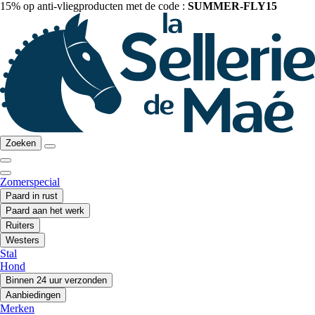
15% op anti-vliegproducten met de code :
SUMMER-FLY15
Zoeken
Zomerspecial
Paard in rust
Paard aan het werk
Ruiters
Westers
Stal
Hond
Binnen 24 uur verzonden
Aanbiedingen
Merken