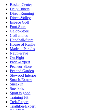
Basket-Center
Daily Bikers
Direct Running
Direct-Volley
Espace Golf
Foot-Store
Galop-Store
Golf and co
Handball-Store
House of Rugby
Made in Paradis
Nauti-wave
On-Fight
Padel-Expert
Pecheur-Store
Pet and Garden
Slowood Interior
Smash-Expert
Sneak'In
Sneakids
Sport is good
Training-Fit
Trek-Expert
Triathlon-Expert