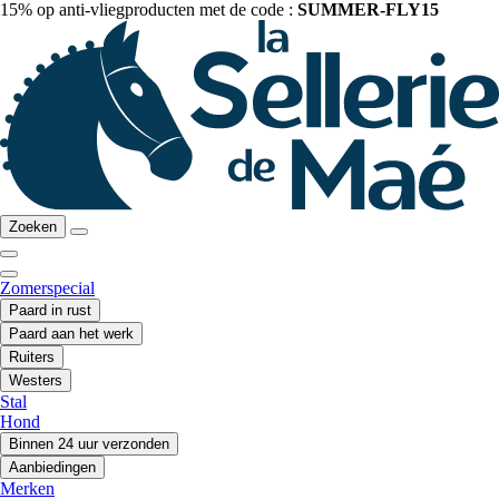
15% op anti-vliegproducten met de code :
SUMMER-FLY15
Zoeken
Zomerspecial
Paard in rust
Paard aan het werk
Ruiters
Westers
Stal
Hond
Binnen 24 uur verzonden
Aanbiedingen
Merken