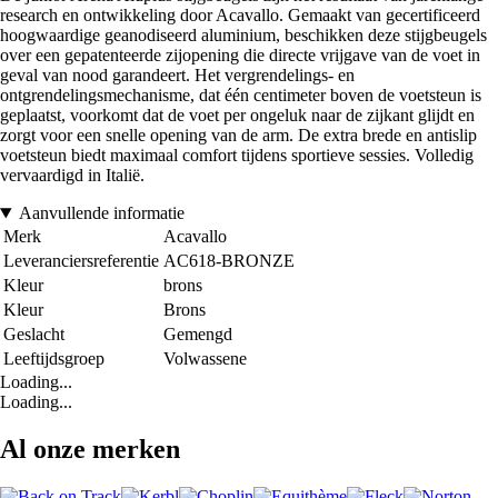
research en ontwikkeling door Acavallo. Gemaakt van gecertificeerd
hoogwaardige geanodiseerd aluminium, beschikken deze stijgbeugels
over een gepatenteerde zijopening die directe vrijgave van de voet in
geval van nood garandeert. Het vergrendelings- en
ontgrendelingsmechanisme, dat één centimeter boven de voetsteun is
geplaatst, voorkomt dat de voet per ongeluk naar de zijkant glijdt en
zorgt voor een snelle opening van de arm. De extra brede en antislip
voetsteun biedt maximaal comfort tijdens sportieve sessies. Volledig
vervaardigd in Italië.
Aanvullende informatie
Merk
Acavallo
Leveranciersreferentie
AC618-BRONZE
Kleur
brons
Kleur
Brons
Geslacht
Gemengd
Leeftijdsgroep
Volwassene
Loading...
Loading...
Al onze merken