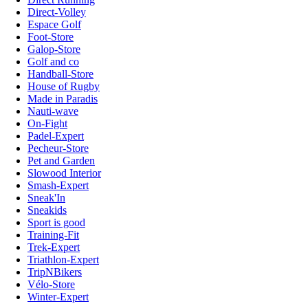
Direct-Volley
Espace Golf
Foot-Store
Galop-Store
Golf and co
Handball-Store
House of Rugby
Made in Paradis
Nauti-wave
On-Fight
Padel-Expert
Pecheur-Store
Pet and Garden
Slowood Interior
Smash-Expert
Sneak'In
Sneakids
Sport is good
Training-Fit
Trek-Expert
Triathlon-Expert
TripNBikers
Vélo-Store
Winter-Expert