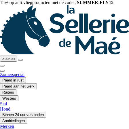
15% op anti-vliegproducten met de code :
SUMMER-FLY15
Zoeken
Zomerspecial
Paard in rust
Paard aan het werk
Ruiters
Westers
Stal
Hond
Binnen 24 uur verzonden
Aanbiedingen
Merken