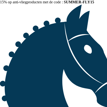
15% op anti-vliegproducten met de code :
SUMMER-FLY15