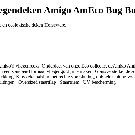
egendeken Amigo AmEco Bug Bu
ve en ecologische deken Horseware.
e Amigo® vliegenreeks. Onderdeel van onze Eco collectie, deAmigo Am
d om een standaard formaat vliegengordijn te maken. Glansversterkende
kking. Klassieke halslijn met rechte voorsluiting, dubbele sluiting v
itingen - Oversized staartflap - Staartriem - UV-bescherming