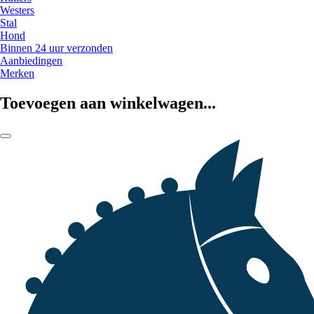
Westers
Stal
Hond
Binnen 24 uur verzonden
Aanbiedingen
Merken
Toevoegen aan winkelwagen...