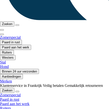
Zoeken
Zomerspecial
Paard in rust
Paard aan het werk
Ruiters
Westers
Stal
Hond
Binnen 24 uur verzonden
Aanbiedingen
Merken
Klantenservice in Frankrijk
Veilig betalen
Gemakkelijk retourneren
Zoeken
Zomerspecial
Paard in rust
Paard aan het werk
Ruiters