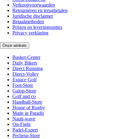
Verkoopvoorwaarden
Retourneren en terugbetalen
Juridische disclaimer
Betaalmethoden
Prijzen en leveringsopties
Privacy verklaring
Onze winkels
Basket-Center
Daily Bikers
Direct Running
Direct-Volley
Espace Golf
Foot-Store
Galop-Store
Golf and co
Handball-Store
House of Rugby
Made in Paradis
Nauti-wave
On-Fight
Padel-Expert
Pecheur-Store