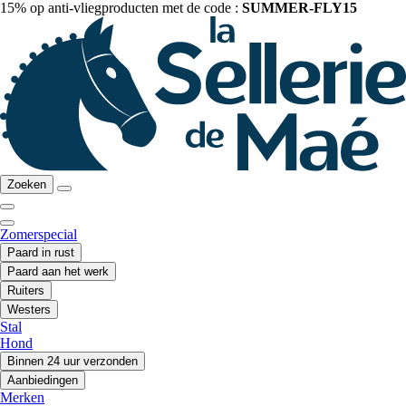
15% op anti-vliegproducten met de code :
SUMMER-FLY15
Zoeken
Zomerspecial
Paard in rust
Paard aan het werk
Ruiters
Westers
Stal
Hond
Binnen 24 uur verzonden
Aanbiedingen
Merken