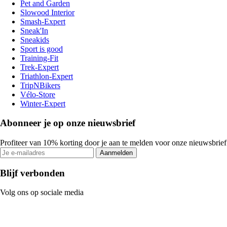
Pet and Garden
Slowood Interior
Smash-Expert
Sneak'In
Sneakids
Sport is good
Training-Fit
Trek-Expert
Triathlon-Expert
TripNBikers
Vélo-Store
Winter-Expert
Abonneer je op onze nieuwsbrief
Profiteer van 10% korting door je aan te melden voor onze nieuwsbrief
Aanmelden
Blijf verbonden
Volg ons op sociale media