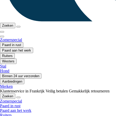
Zoeken
Zomerspecial
Paard in rust
Paard aan het werk
Ruiters
Westers
Stal
Hond
Binnen 24 uur verzonden
Aanbiedingen
Merken
Klantenservice in Frankrijk
Veilig betalen
Gemakkelijk retourneren
Zoeken
Zomerspecial
Paard in rust
Paard aan het werk
Ruiters