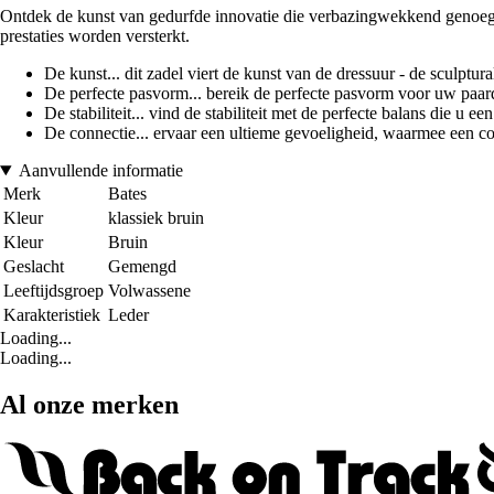
Ontdek de kunst van gedurfde innovatie die verbazingwekkend genoeg de 
prestaties worden versterkt.
De kunst... dit zadel viert de kunst van de dressuur - de sculptur
De perfecte pasvorm... bereik de perfecte pasvorm voor uw paard 
De stabiliteit... vind de stabiliteit met de perfecte balans die 
De connectie... ervaar een ultieme gevoeligheid, waarmee een co
Aanvullende informatie
Merk
Bates
Kleur
klassiek bruin
Kleur
Bruin
Geslacht
Gemengd
Leeftijdsgroep
Volwassene
Karakteristiek
Leder
Loading...
Loading...
Al onze merken