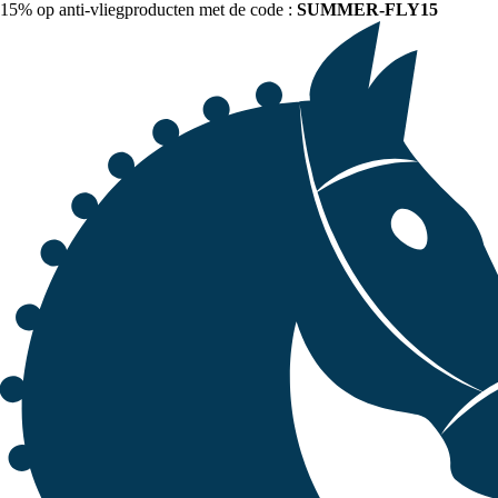
15% op anti-vliegproducten met de code :
SUMMER-FLY15