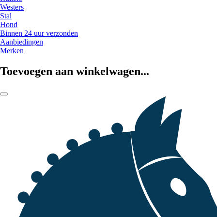
Westers
Stal
Hond
Binnen 24 uur verzonden
Aanbiedingen
Merken
Toevoegen aan winkelwagen...